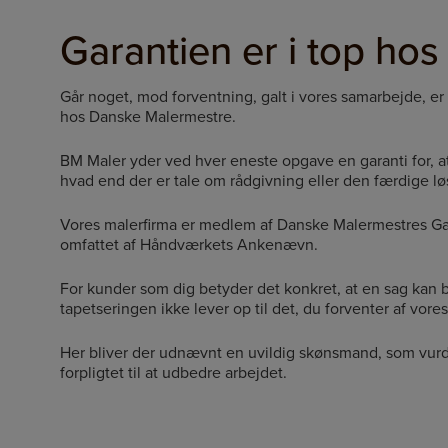
Garantien er i top ho
Går noget, mod forventning, galt i vores samarbejde, er
hos Danske Malermestre.
BM Maler yder ved hver eneste opgave en garanti for, at kv
hvad end der er tale om rådgivning eller den færdige lø
Vores malerfirma er medlem af Danske Malermestres Ga
omfattet af Håndværkets Ankenævn.
For kunder som dig betyder det konkret, at en sag kan b
tapetseringen ikke lever op til det, du forventer af vores
Her bliver der udnævnt en uvildig skønsmand, som vurd
forpligtet
til at udbedre arbejdet.