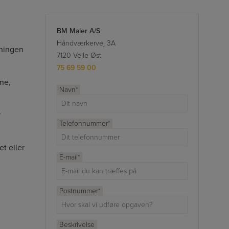
BM Maler A/S
Håndværkervej 3A
dningen
7120 Vejle Øst
75 69 59 00
rne,
Navn
*
r
Telefonnummer
*
t eller
E-mail
*
Postnummer
*
Beskrivelse