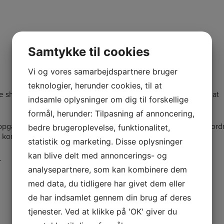
Samtykke til cookies
Vi og vores samarbejdspartnere bruger
teknologier, herunder cookies, til at
e shinet væggene i stuen op, er du naturligvis velkommen til at
indsamle oplysninger om dig til forskellige
formål, herunder: Tilpasning af annoncering,
n opgave. Priserne varierer alt efter opgavens omfang, så vi opfordre
bedre brugeroplevelse, funktionalitet,
st kommer i mål med din maleropgave.
statistik og marketing. Disse oplysninger
kan blive delt med annoncerings- og
.
analysepartnere, som kan kombinere dem
med data, du tidligere har givet dem eller
de har indsamlet gennem din brug af deres
tjenester. Ved at klikke på 'OK' giver du