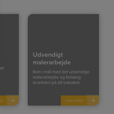
Udvendigt
malerarbejde
tet
Kom i mål med det udvendige
malerarbejde og forlæng
levetiden på dit træværk.
re
Læs mere