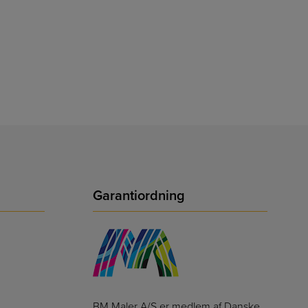
Garantiordning
BM Maler A/S er medlem af Danske