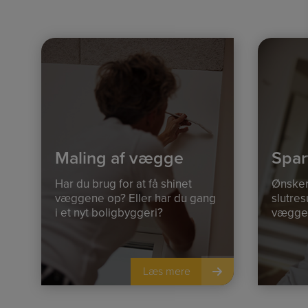
Maling af vægge
Spar
Har du brug for at få shinet
Ønsker
væggene op? Eller har du gang
slutresu
i et nyt boligbyggeri?
vægge 
Læs mere