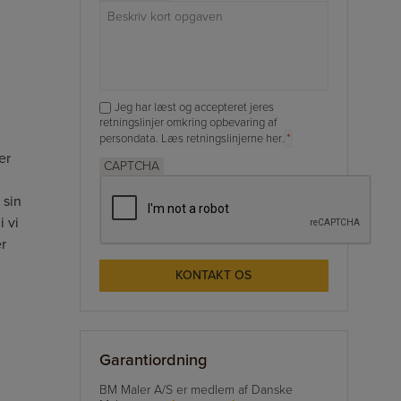
Consent
Jeg har læst og accepteret jeres
*
retningslinjer omkring opbevaring af
*
persondata.
Læs retningslinjerne her
.
er
CAPTCHA
 sin
i vi
er
Garantiordning
BM Maler A/S er medlem af Danske