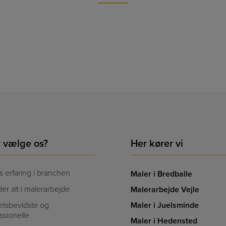
r vælge os?
Her kører vi
s erfaring i branchen
Maler i Bredballe
der alt i malerarbejde
Malerarbejde Vejle
tetsbevidste og
Maler i Juelsminde
ssionelle
Maler i Hedensted