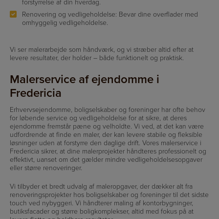
forstyrrelse af din hverdag.
Renovering og vedligeholdelse: Bevar dine overflader med
omhyggelig vedligeholdelse.
Vi ser malerarbejde som håndværk, og vi stræber altid efter at
levere resultater, der holder – både funktionelt og praktisk.
Malerservice af ejendomme i
Fredericia
Erhvervsejendomme, boligselskaber og foreninger har ofte behov
for løbende service og vedligeholdelse for at sikre, at deres
ejendomme fremstår pæne og velholdte. Vi ved, at det kan være
udfordrende at finde en maler, der kan levere stabile og fleksible
løsninger uden at forstyrre den daglige drift. Vores malerservice i
Fredericia sikrer, at dine malerprojekter håndteres professionelt og
effektivt, uanset om det gælder mindre vedligeholdelsesopgaver
eller større renoveringer.
Vi tilbyder et bredt udvalg af maleropgaver, der dækker alt fra
renoveringsprojekter hos boligselskaber og foreninger til det sidste
touch ved nybyggeri. Vi håndterer maling af kontorbygninger,
butiksfacader og større boligkomplekser, altid med fokus på at