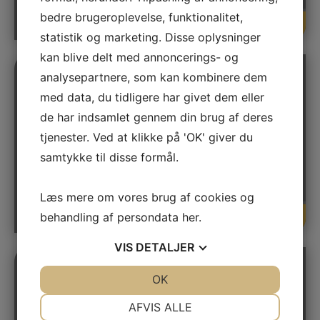
bedre brugeroplevelse, funktionalitet,
Læs mere
statistik og marketing. Disse oplysninger
kan blive delt med annoncerings- og
analysepartnere, som kan kombinere dem
med data, du tidligere har givet dem eller
de har indsamlet gennem din brug af deres
Spartling af vægge
tjenester. Ved at klikke på 'OK' giver du
Ønsker du et perfekt slutresultat, er spartling af
samtykke til disse formål.
vægge og lofter et must.
Læs mere om vores brug af cookies og
Læs mere
behandling af persondata
her
.
VIS
DETALJER
JA
NEJ
OK
JA
NEJ
NØDVENDIGE
PRÆFERENCER
AFVIS ALLE
Opsætning af filt