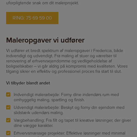
uforpligtende snak om dit malerprojekt.
RING: 75 69 59 00
Maleropgaver vi udfører
Vi udfører et bredt spektrum af maleropgaver i Fredericia, både
indvendigt og udvendigt. Fra maling af stuer og værelser til
renovering af erhvervsejendomme og vedligeholdelse af
boligselskaber – vi går aldrig på kompromis med kvaliteten. Vores
tilgang sikrer en effektiv og professionel proces fra start til slut.
Vi tilbyder blandt andet
Indvendigt malerarbejde: Forny dine indendørs rum med
omhyggelig maling, spartling og finish.
Udvendigt malerarbejde: Beskyt og forny din ejendom med
slidstærk udendørs maling.
Vægbehandling: Fra filt og tapet til kreative løsninger, der giver
dine vægge karakter.
Erhvervsmæssige projekter: Effektive løsninger med minimal