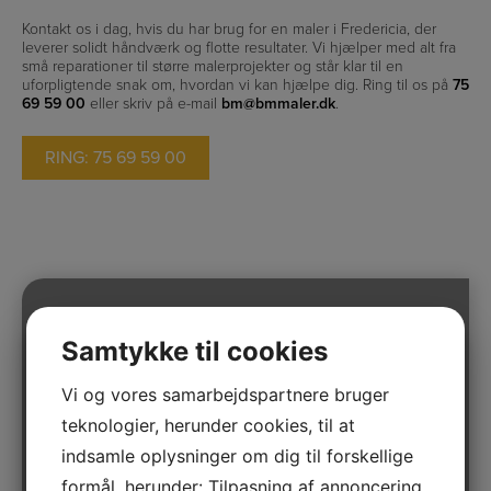
Kontakt os i dag, hvis du har brug for en maler i Fredericia, der
leverer solidt håndværk og flotte resultater. Vi hjælper med alt fra
små reparationer til større malerprojekter og står klar til en
uforpligtende snak om, hvordan vi kan hjælpe dig. Ring til os på
75
69 59 00
eller skriv på e-mail
bm@bmmaler.dk
.
RING: 75 69 59 00
Samtykke til cookies
Maling af vægge
Vi og vores samarbejdspartnere bruger
teknologier, herunder cookies, til at
Har du brug for at få shinet væggene op? Eller
har du gang i et nyt boligbyggeri?
indsamle oplysninger om dig til forskellige
formål, herunder: Tilpasning af annoncering,