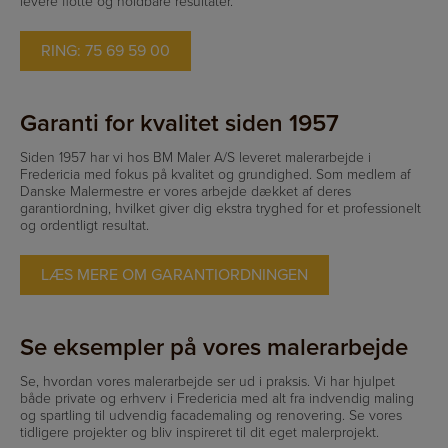
levere flotte og holdbare resultater.
RING: 75 69 59 00
Garanti for kvalitet siden 1957
Siden 1957 har vi hos BM Maler A/S leveret malerarbejde i
Fredericia med fokus på kvalitet og grundighed. Som medlem af
Danske Malermestre er vores arbejde dækket af deres
garantiordning, hvilket giver dig ekstra tryghed for et professionelt
og ordentligt resultat.
LÆS MERE OM GARANTIORDNINGEN
Se eksempler på vores malerarbejde
Se, hvordan vores malerarbejde ser ud i praksis. Vi har hjulpet
både private og erhverv i Fredericia med alt fra indvendig maling
og spartling til udvendig facademaling og renovering. Se vores
tidligere projekter og bliv inspireret til dit eget malerprojekt.